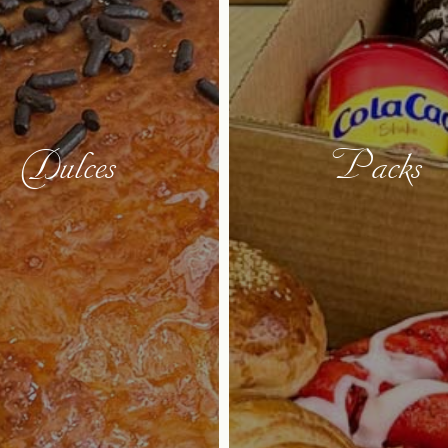
Dulces ‎
Packs