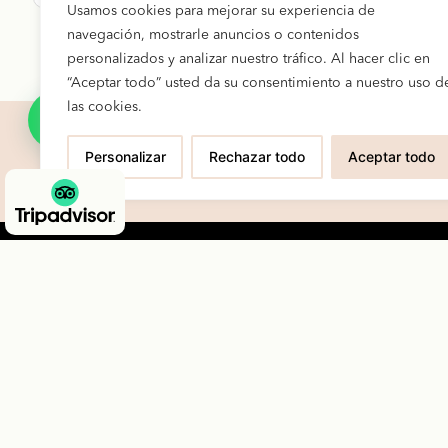
pueden
Usamos cookies para mejorar su experiencia de
precios:
elegir
navegación, mostrarle anuncios o contenidos
desde
en
personalizados y analizar nuestro tráfico. Al hacer clic en
la
9.50€
“Aceptar todo” usted da su consentimiento a nuestro uso d
página
hasta
las cookies.
de
19.00€
producto
¿Tienes un evento y te gustaria 
Personalizar
Rechazar todo
Aceptar todo
Dire
C. Sierpes, 45