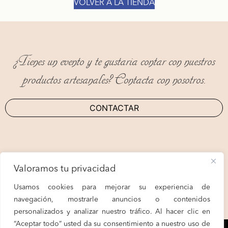
VOLVER A LA TIENDA
Navegación
de
entradas
¿Tienes un evento y te gustaria contar con nuestros
productos artesanales? Contacta con nosotros.
CONTACTAR
Valoramos tu privacidad
Usamos cookies para mejorar su experiencia de
navegación, mostrarle anuncios o contenidos
personalizados y analizar nuestro tráfico. Al hacer clic en
“Aceptar todo” usted da su consentimiento a nuestro uso de