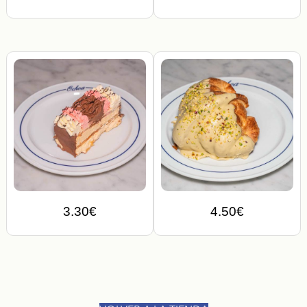
3.30
€
4.50
€