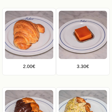
2.00
€
3.30
€